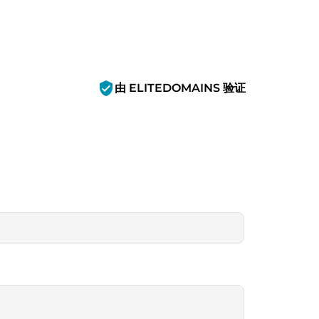
verified_user
由 ELITEDOMAINS 验证