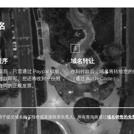
名
3
程序
域名转让
后，只需通过 Paypal 或银
收到付款后，域名将转给您的
付款即可。您还将收到一份附
（通过 Auth-Code）。
合同的正规发票。
用于提交域名购买报价或直接联系负责人。所有查询将通过
域名销售的免