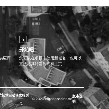
4
开始吧
供应商
您可以在项目中使用新域名，也可以
直接将其转发到现有主页！
费技术自动转发给所
版本说
© 2026 elitedomains.de
明