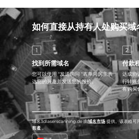
如何直接从持有人处购买域
1
2
找到所需域名
付款
您可以使用 "发送询问 "表单向房主表
达成协议
达您的兴趣并发送您的报价。
行转账
有购买
域名3dlaserscanning.de 由
域名市场
提供。该表格可
有者
。